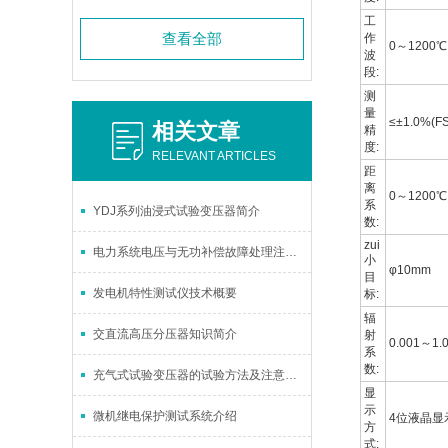
工
查看全部
作
0～1200℃
波
段:
测
量
≤±1.0%(FS
相关文章
精
度:
RELEVANT ARTICLES
距
离
0～1200℃ 
系
YDJ系列油浸式试验变压器简介
数:
zui
电力系统电压与无功补偿故障处理注意事项
小
φ10mm
目
发电机特性测试仪技术概要
标:
辐
交直流高压分压器知识简介
射
0.001～1.
系
数:
充气式试验变压器的试验方法及注意事项
显
示
微机继电保护测试系统介绍
4位液晶显
方
式: