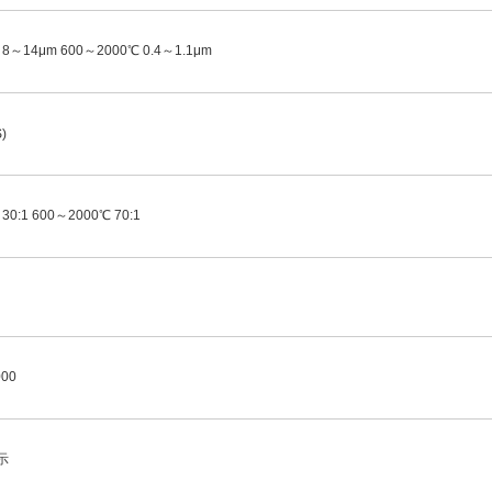
 8～14μm 600～2000℃ 0.4～1.1μm
)
30:1 600～2000℃ 70:1
000
示