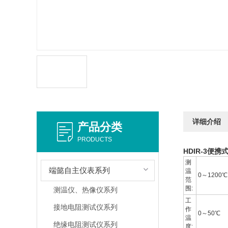
详细介绍
产品分类
PRODUCTS
HDIR-3便
测
端懿自主仪表系列
温
0～1200℃
范
围:
测温仪、热像仪系列
工
接地电阻测试仪系列
作
0～50℃
温
绝缘电阻测试仪系列
度: