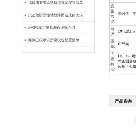
福建省五级承试所需设备配置清单
测
量
瞬时值、
怎么预防因接地故障而造成的火灾
功
能:
SF6气体定量检漏仪详细介绍
电
2#电池1节
源:
西藏三级承试所需设备配置清单
重
0.75kg
量:
主
HDIR－
要
精密测量
特
应用于金
点:
产品咨询