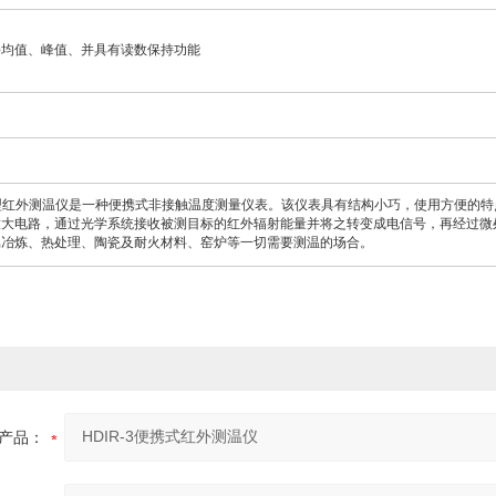
平均值、峰值、并具有读数保持功能
3型红外测温仪是一种便携式非接触温度测量仪表。该仪表具有结构小巧，使用方便的
放大电路，通过光学系统接收被测目标的红外辐射能量并将之转变成电信号，再经过微
属冶炼、热处理、陶瓷及耐火材料、窑炉等一切需要测温的场合。
产品：