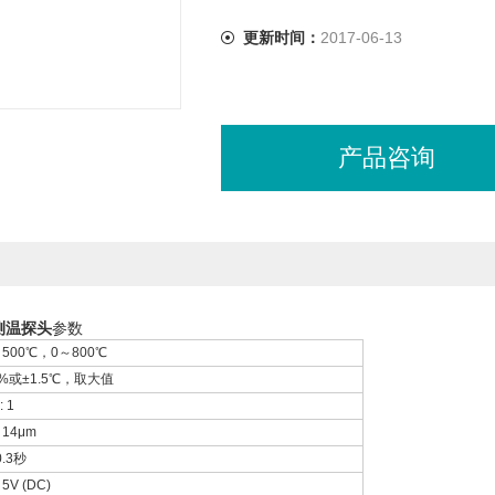
更新时间：
2017-06-13
产品咨询
外测温探头
参数
～500℃，0～800℃
1%或±1.5℃，取大值
: 1
14μm
.3秒
5V (DC)