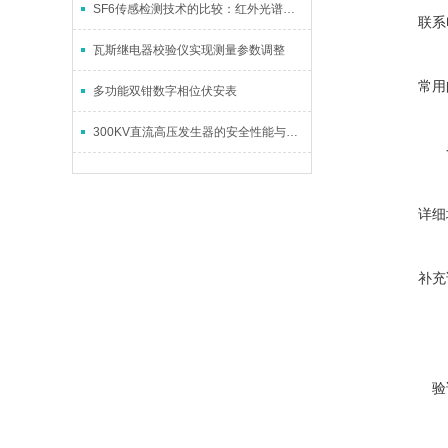
SF6传感检测技术的比较：红外光谱吸收技术
联系
瓦斯继电器校验仪实现测量参数调整
常用
多功能双钳数字相位伏安表
300KV直流高压发生器的安全性能与操作注意事项介绍
详细
补充
验