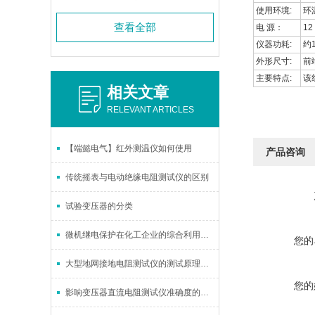
使用环境:
环
查看全部
电 源：
12
仪器功耗:
约1
外形尺寸:
前
主要特点:
该
相关文章
RELEVANT ARTICLES
【端懿电气】红外测温仪如何使用
产品咨询
传统摇表与电动绝缘电阻测试仪的区别
试验变压器的分类
微机继电保护在化工企业的综合利用和研究
您的
大型地网接地电阻测试仪的测试原理和使用注意事项
您的
影响变压器直流电阻测试仪准确度的因素有哪些？