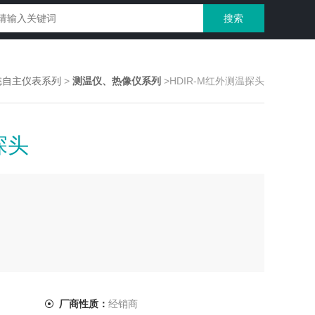
懿自主仪表系列
>
测温仪、热像仪系列
>HDIR-M红外测温探头
探头
厂商性质：
经销商