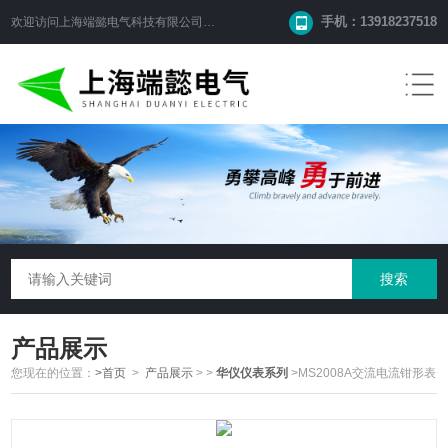
手机：13918237518
欢迎访问
上海端懿电气科技有限公司
网站！
产品展示
您现在的位置：
>首页
>
产品展示
>
>
华仪仪表系列
>MS2008A交流电流钳形表