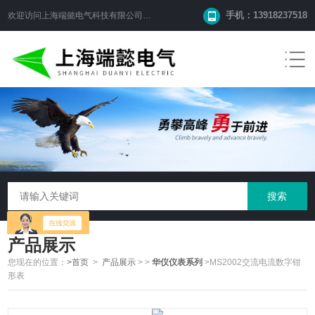
手机：13918237518
欢迎访问
上海端懿电气科技有限公司
网站！
产品展示
您现在的位置：
>首页
>
产品展示
>
>
华仪仪表系列
>MS2002交流电流数字钳
形表