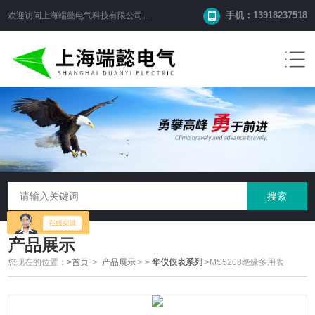
手机：13918237518
欢迎访问
上海端懿电气科技有限公司
网站！
产品展示
您现在的位置：
>首页
>
产品展示
>
>
华仪仪表系列
>MS5208绝缘多用表