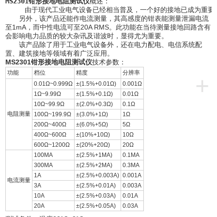
MS2301钳形接地电阻测试仪
概述：
     由于现代工业电气设备已经相当普及，一个好的接地已成为
另外，该产品还能作电流测量，其高感度的钳表能测量泄漏电流
至1mA，而中性电流可至20A RMS。此功能在当待测量接地回路含有
会影响电力品质的较大杂讯及谐波时，显得尤为重要。
该产品除了用于工业电气设备外，还在电力配电、电信系统配
置、建筑接地等领域有着广泛应用。
MS2301钳形接地电阻测试仪
技术参数：
功能
档位
精度
分辨率
+
0.01Ω~0.999Ω
±(1.5%+0.01Ω)
0.001Ω
1Ω~9.99Ω
±(1.5%+0.1Ω)
0.01Ω
10Ω~99.9Ω
±(2.0%+0.3Ω)
0.1Ω
电阻测量
100Ω~199.9Ω
±(3.0%+1Ω)
1Ω
200Ω~400Ω
±(6.0%+5Ω)
5Ω
400Ω~600Ω
±(10%+10Ω)
10Ω
600Ω~1200Ω
±(20%+20Ω)
20Ω
100MA
±(2.5%+1MA)
0.1MA
300MA
±(2.5%+2MA)
0.3MA
1A
±(2.5%+0.003A)
0.001A
电流测量
3A
±(2.5%+0.01A)
0.003A
10A
±(2.5%+0.03A)
0.01A
20A
±(2.5%+0.05A)
0.03A