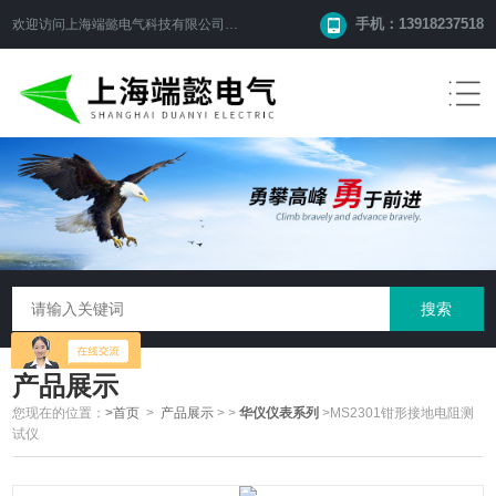
手机：13918237518
欢迎访问
上海端懿电气科技有限公司
网站！
产品展示
您现在的位置：
>首页
>
产品展示
>
>
华仪仪表系列
>MS2301钳形接地电阻测
试仪