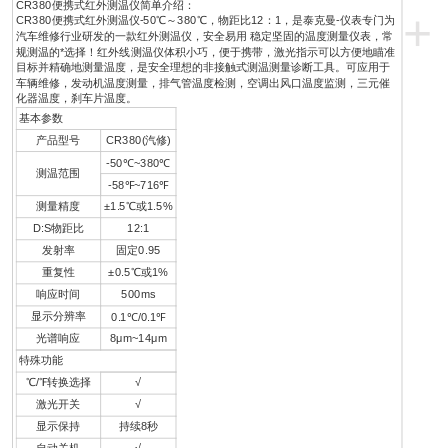
CR380便携式红外测温仪简单介绍：
+
CR380便携式红外测温仪-50℃～380℃，物距比12：1，是泰克曼-仪表专门为
汽车维修行业研发的一款红外测温仪，安全易用 稳定坚固的温度测量仪表，常
规测温的*选择！红外线测温仪体积小巧，便于携带，激光指示可以方便地瞄准
目标并精确地测量温度，是安全理想的非接触式测温测量诊断工具。可应用于
车辆维修，发动机温度测量，排气管温度检测，空调出风口温度监测，三元催
化器温度，刹车片温度。
基本参数
产品型号
CR380(汽修)
-50℃~380℃
测温范围
-58℉~716℉
测量精度
±1.5℃或1.5%
D:S物距比
12:1
发射率
固定0.95
重复性
±0.5℃或1%
响应时间
500ms
显示分辨率
0.1℃/0.1℉
光谱响应
8μm~14μm
特殊功能
℃/℉转换选择
√
激光开关
√
显示保持
持续8秒