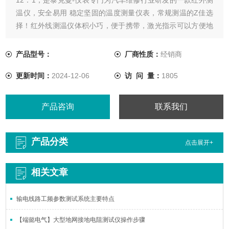
温仪，安全易用 稳定坚固的温度测量仪表，常规测温的Z佳选
择！红外线测温仪体积小巧，便于携带，激光指示可以方便地
瞄准目标并精确地测量温度，是安全理想的非接触式测温测量
诊断工具。可应用于车辆维修，发动机温度测量，排气管温度
产品型号：
厂商性质：
经销商
检测，空调出风口温度监测，三元催化器温度，刹车片温度。
更新时间：
2024-12-06
访 问 量：
1805
产品咨询
联系我们
产品分类
点击展开+
相关文章
输电线路工频参数测试系统主要特点
【端懿电气】大型地网接地电阻测试仪操作步骤