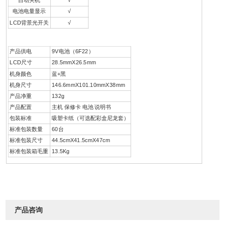
自动关机
√
电池电量显示
√
LCD背景光开关
√
产品供电
9V电池（6F22）
LCD尺寸
28.5mmX26.5mm
机身颜色
蓝+黑
机身尺寸
146.6mmX101.10mmX38mm
产品净重
132g
产品配置
主机 保修卡 电池 说明书
包装标准
吸塑卡纸（可选配彩盒尼龙套）
标准包装数量
60台
标准包装尺寸
44.5cmX41.5cmX47cm
标准包装箱毛重
13.5Kg
产品咨询