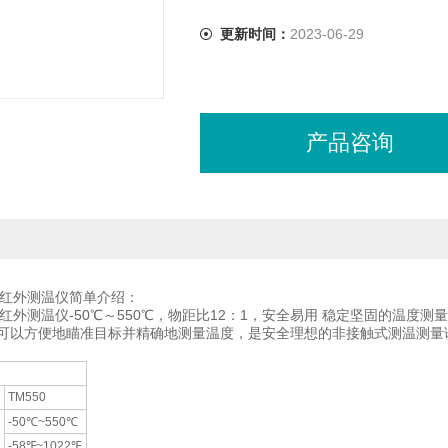
更新时间：
2023-06-29
产品咨询
携式红外测温仪简单介绍：
式红外测温仪-50℃～550℃，物距比12：1，安全易用 稳定坚固的温
可以方便地瞄准目标并精确地测量温度，是安全理想的非接触式测温测量
TM550
-50℃~550℃
-58℉~1022℉