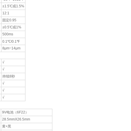
±1.5℃或1.5%
12:1
固定0.95
±0.5℃或1%
500ms
0.1℃/0.1℉
8μm~14μm
√
√
持续8秒
√
√
关
√
9V电池（6F22）
28.5mmX26.5mm
黄+黑