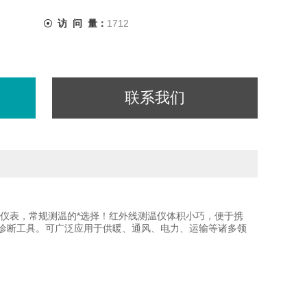
访 问 量：
1712
联系我们
度测量仪表，常规测温的*选择！红外线测温仪体积小巧，便于携
诊断工具。可广泛应用于供暖、通风、电力、运输等诸多领