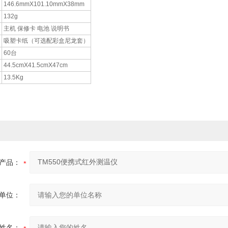
146.6mmX101.10mmX38mm
132g
主机 保修卡 电池 说明书
吸塑卡纸（可选配彩盒尼龙套）
60台
44.5cmX41.5cmX47cm
13.5Kg
产品：
单位：
姓名：