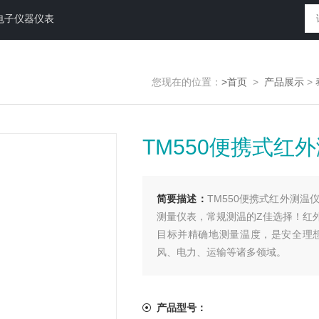
电子仪器仪表
您现在的位置：
>首页
>
产品展示
>
TM550便携式红
简要描述：
TM550便携式红外测温仪
测量仪表，常规测温的Z佳选择！红
目标并精确地测量温度，是安全理
风、电力、运输等诸多领域。
产品型号：