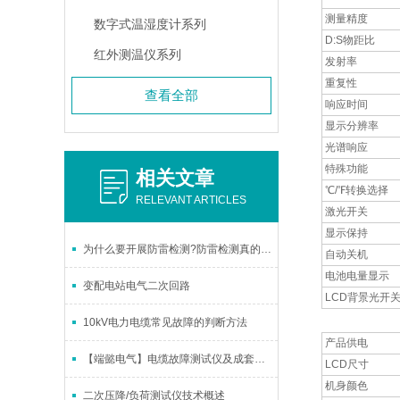
测量精度
数字式温湿度计系列
D:S物距比
红外测温仪系列
发射率
重复性
查看全部
响应时间
显示分辨率
光谱响应
特殊功能
相关文章
℃/℉转换选择
RELEVANT ARTICLES
激光开关
显示保持
为什么要开展防雷检测?防雷检测真的很重要吗?
自动关机
电池电量显示
变配电站电气二次回路
LCD背景光开
10kV电力电缆常见故障的判断方法
产品供电
【端懿电气】电缆故障测试仪及成套高压设备厂家
LCD尺寸
机身颜色
二次压降/负荷测试仪技术概述