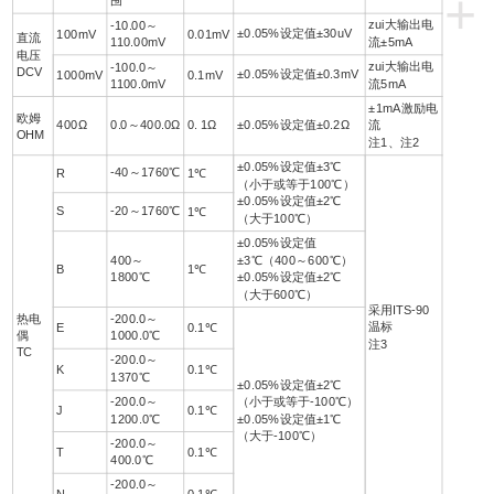
+
围
zui大输出电
-10.00～
±0.05%设定值±30uV
100mV
0.01mV
直流
110.00mV
流±5mA
电压
zui大输出电
-100.0～
DCV
±0.05%设定值±0.3mV
1000mV
0.1mV
1100.0mV
流5mA
±1mA激励电
欧姆
400Ω
0.0～400.0Ω
0. 1Ω
±0.05%设定值±0.2Ω
流
OHM
注1、注2
±0.05%设定值±3℃
-40～1760℃
R
1℃
（小于或等于100℃）
±0.05%设定值±2℃
S
-20～1760℃
1℃
（大于100℃）
±0.05%设定值
400～
±3℃（400～600℃）
B
1℃
1800℃
±0.05%设定值±2℃
（大于600℃）
采用ITS-90
热电
-200.0～
温标
E
0.1℃
偶
1000.0℃
注3
TC
-200.0～
K
0.1℃
1370℃
±0.05%设定值±2℃
-200.0～
（小于或等于-100℃）
J
0.1℃
1200.0℃
±0.05%设定值±1℃
（大于-100℃）
-200.0～
T
0.1℃
400.0℃
-200.0～
N
0.1℃