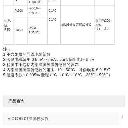
1300.0℃
-200.0～
Pt100
0.1℃
850.0℃
0.1℃
热电
采用Pt100-
±0.05%设定值±0.6℃
385
阻
-50.0～
注1、注2
RTD
Cu50
150.0℃
注：
1.不含附属的导线电阻部分
2.激励电流范围 0.5mA～2mA，zui大输出电压 £ 2V
3.精度中不包括内部温度补偿传感器的误差
4.内部温度补偿传感器的范围 -10～50°C，补偿误差 £ 0. 5℃
5.温度系数 ±0.005% 量程 / °C （0°C～18°C、28°C～50°C）
产品咨询