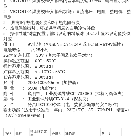
1、VICTOR 01温度校验仪 输出的基本精度达0.05%，输出显示为5
位
2、VICTOR 01温度校验仪 输出功能：直流电压、电阻、热电偶、热
电阻
3、 具有8个热电偶分度和2个热电阻分度
4、热电偶输出时，可提供高精度的自动冷端补偿
5、操作性能*键盘配置，输出设定的增减键与LCD上显示设定值按位
对应
供 电 : 9V电池（ANSI/NEDA 1604A 或IEC 6LR619V碱性）
电池寿命 : 约25小时
zui大允许电压 : 30V（各端子间及各端子对地）
操作温度范围 : 0°C～50°C
操作湿度范围 : ≤ 80%RH
贮存温度范围 : ≤ - 10°C～55°C
贮存湿度范围 : ≤ 90%RH
尺 寸 : 200×100×40mm（加护套）
重 量 : 550g（加护套）
附 件 : 说明书、工业测试导线CF-733360（探棒附鳄鱼夹）
选 件 : 工业测试导线CF-31-A（探头夹）
安 全 : 符合IEC1010条款（电工委员会颁布的安全标准）
输出功能 [ 适用于校准后一年内、23℃±5℃、35～70%RH、精度=±
（设定值%+量程%）]
输出设定范
功能
量程
分辨力
准确度
备 注