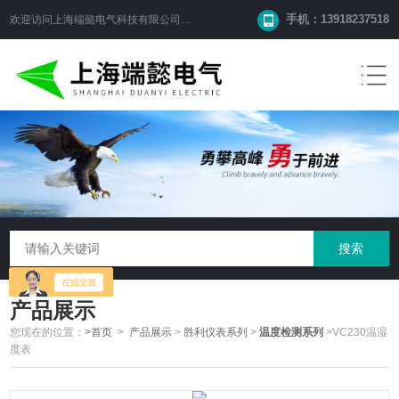
手机：13918237518
欢迎访问
上海端懿电气科技有限公司
网站！
产品展示
您现在的位置：
>首页
>
产品展示
>
胜利仪表系列
>
温度检测系列
>VC230温湿
度表