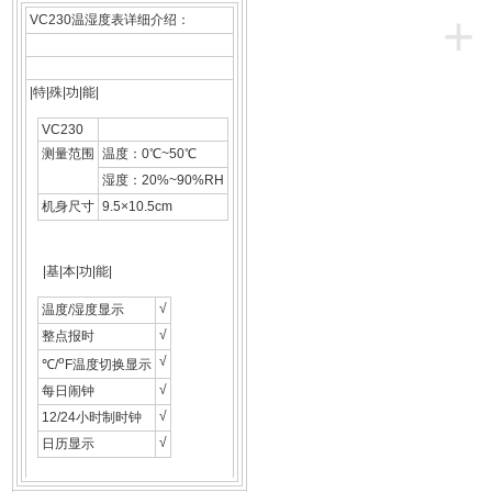
+
VC230温湿度表详细介绍：
|特|殊|功|能|
VC230
测量范围
温度：0℃~50℃
湿度：20%~90%RH
机身尺寸
9.5×10.5cm
|基|本|功|能|
√
温度/湿度显示
√
整点报时
o
√
℃/
F温度切换显示
√
每日闹钟
√
12/24小时制时钟
√
日历显示