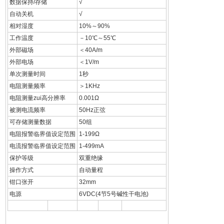
数据保持/存储
√
自动关机
√
相对湿度
10%～90%
工作温度
－10℃～55℃
外部磁场
＜40A/m
外部电场
＜1V/m
单次测量时间
1秒
电阻测量频率
＞1KHz
电阻测量zui高分辨率
0.001Ω
被测电流频率
50Hz正弦
可存储测量数据
50组
电阻报警临界值设定范围
1-199Ω
电流报警临界值设定范围
1-499mA
保护等级
双重绝缘
操作方式
自动量程
钳口张开
32mm
电源
6VDC(4节5号碱性干电池)