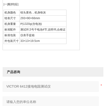
|一|般|特|征|
机身颜色
钳头黄色，机身铁灰
钳表尺寸
293×90×66mm
机身重量
约1320g(含电池)
标准配件
测试环,5号干电池4节,说明书,合格证
标准包装
仪表手提箱
外包装尺寸
33×13×19.5cm
产品咨询