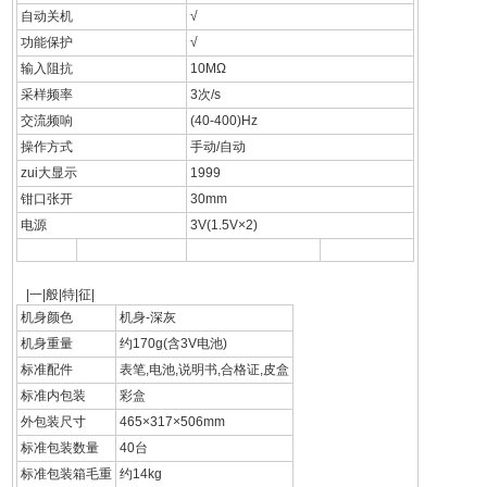
自动关机
√
功能保护
√
输入阻抗
10MΩ
采样频率
3次/s
交流频响
(40-400)Hz
操作方式
手动/自动
zui大显示
1999
钳口张开
30mm
电源
3V(1.5V×2)
|一|般|特|征|
机身颜色
机身-深灰
机身重量
约170g(含3V电池)
标准配件
表笔,电池,说明书,合格证,皮盒
标准内包装
彩盒
外包装尺寸
465×317×506mm
标准包装数量
40台
标准包装箱毛重
约14kg