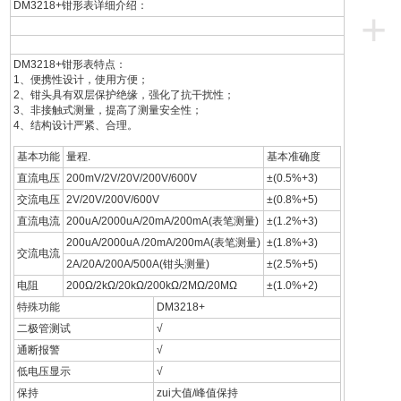
DM3218+钳形表详细介绍：
+
DM3218+钳形表特点：
1、便携性设计，使用方便；
2、钳头具有双层保护绝缘，强化了抗干扰性；
3、非接触式测量，提高了测量安全性；
4、结构设计严紧、合理。
基本功能
量程.
基本准确度
直流电压
200mV/2V/20V/200V/600V
±(0.5%+3)
交流电压
2V/20V/200V/600V
±(0.8%+5)
直流电流
200uA/2000uA/20mA/200mA(表笔测量)
±(1.2%+3)
200uA/2000uA /20mA/200mA(表笔测量)
±(1.8%+3)
交流电流
2A/20A/200A/500A(钳头测量)
±(2.5%+5)
电阻
200Ω/2kΩ/20kΩ/200kΩ/2MΩ/20MΩ
±(1.0%+2)
特殊功能
DM3218+
二极管测试
√
通断报警
√
低电压显示
√
保持
zui大值/峰值保持