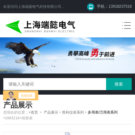
手机：13918237518
欢迎访问
上海端懿电气科技有限公司
网站！
产品展示
您现在的位置：
>首页
>
产品展示
>
胜利仪表系列
>
多用表/万用表系列
>DM3218+钳形表