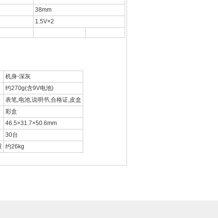
38mm
1.5V×2
机身-深灰
约270g(含9V电池)
表笔,电池,说明书,合格证,皮盒
彩盒
46.5×31.7×50.6mm
量
30台
重
约26kg