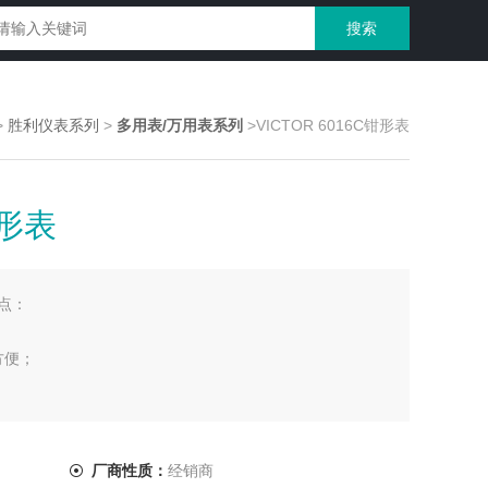
>
胜利仪表系列
>
多用表/万用表系列
>VICTOR 6016C钳形表
钳形表
特点：
方便；
抗干扰性；
厂商性质：
经销商