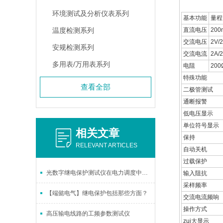
环境测试及分析仪表系列
基本功能
量程
温度检测系列
直流电压
200
交流电压
2V/
安规检测系列
交流电流
2A/
多用表/万用表系列
电阻
200
特殊功能
查看全部
二极管测试
通断报警
低电压显示
单位符号显示
相关文章
保持
RELEVANT ARTICLES
自动关机
过载保护
光数字继电保护测试仪在电力调度中的重要作用
输入阻抗
采样频率
【端懿电气】继电保护包括那些方面？
交流电流频响
操作方式
高压输电线路的工频参数测试仪
zui大显示