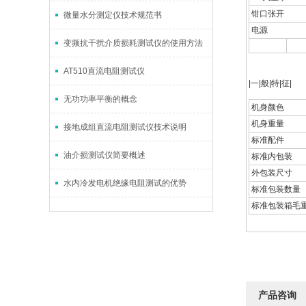
钳口张开
微量水分测定仪技术规范书
电源
变频抗干扰介质损耗测试仪的使用方法
AT510直流电阻测试仪
|一|般|特|征|
无功功率平衡的概念
机身颜色
机身重量
接地成组直流电阻测试仪技术说明
标准配件
油介损测试仪简要概述
标准内包装
外包装尺寸
水内冷发电机绝缘电阻测试的优势
标准包装数
标准包装箱毛
产品咨询