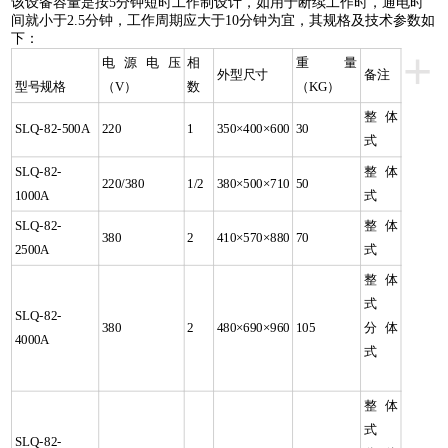
该设备容量是按5分钟短时工作制设计，如用于断续工作时，通电时
间就小于2.5分钟，工作周期应大于10分钟为宜，其规格及技术参数如
下：
+
电源电压
相
重量
外型尺寸
备注
型号规格
（V）
数
（KG）
整体
SLQ-82-500A
220
1
350×400×600
30
式
SLQ-82-
整体
220/380
1/2
380×500×710
50
1000A
式
SLQ-82-
整体
380
2
410×570×880
70
2500A
式
整体
式
SLQ-82-
380
2
480×690×960
105
分体
4000A
式
整体
式
SLQ-82-