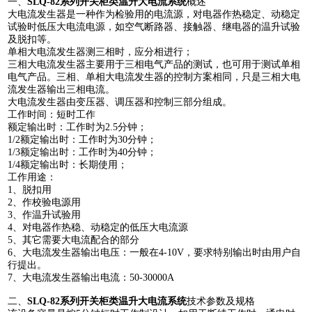
一、
SLQ-82系列开关柜类温升大电流
系统
概述
大电流发生器是一种作为检验用的电流源，对电器作热稳定、动稳定
试验时低压大电流电源，如空气断路器、接触器、继电器的温升试验
及脱扣等。
单相大电流发生器测三相时，应分相进行；
三相大电流发生器主要用于三相电气产品的测试，也可用于测试单相
电气产品。三相、单相大电流发生器的控制方案相同，只是三相大电
流发生器输出三相电流。
大电流发生器由变压器、调压器和控制三部分组成。
工作时间：短时工作
额定输出时：工作时为2.5分钟；
1/2额定输出时：工作时为30分钟；
1/3额定输出时：工作时为40分钟；
1/4额定输出时：长期使用；
工作用途：
1、脱扣用
2、作校验电源用
3、作温升试验用
4、对电器作热稳、动稳定的低压大电流源
5、其它需要大电流配合的部分
6、大电流发生器输出电压：一般在4-10V，要求特别输出时由用户自
行提出。
7、大电流发生器输出电流：50-30000A
二、
SLQ-82系列开关柜类温升大电流
系统
技术参数及规格