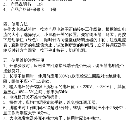
3、 产品说明书 1份
4、 产品合格证/保修卡 1份
四、使用方法
在作大电流试验时，按本产品电路图正确接好工作线路。根据输出电
流的大小，选择好大、小量程开关的位置。先将调压器回到零，再按
下启动按钮（绿色），顺时针方向慢慢旋转调压器的手轮，注视电流
表，直到所需的电流值为止，试验到所定的时间后，立即将调压器手
轮反时针方向回零，按下停止按钮，切断电源。
五、使用维护注意事项
1、开箱验收时，应检查主回路接线端子是否松动，调压器电刷是否
接触良好。
2、长期不使用时，使用前应用500V兆欧表检查主回路对地绝缘电
阻，阻值不应小于1.5兆欧。
3、输入电压符合铭牌上所标示的电压值（～220V、～380V）、其值
差应在-10%～5%之间，频率为50Hz
4、电流档开关不准带负荷操作。
5、操作时，应均匀缓慢旋转手轮，以免损坏调压器。
6、满输出时工作时间不得超过5分钟，继续工作时间应小于2.5分钟，
且工作周期应大于10分钟。
7、大电流发生器外壳有接地端子，使用时应良好接地。