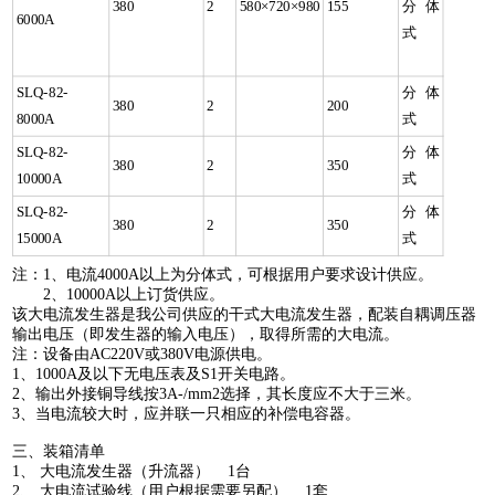
380
2
580×720×980
155
分体
6000A
式
SLQ-82-
分体
380
2
200
8000A
式
SLQ-82-
分体
380
2
350
10000A
式
SLQ-82-
分体
380
2
350
15000A
式
注：1、电流4000A以上为分体式，可根据用户要求设计供应。
2、10000A以上订货供应。
该大电流发生器是我公司供应的干式大电流发生器，配装自耦调压器
输出电压（即发生器的输入电压），取得所需的大电流。
注：设备由AC220V或380V电源供电。
1、1000A及以下无电压表及S1开关电路。
2、输出外接铜导线按3A-/mm2选择，其长度应不大于三米。
3、当电流较大时，应并联一只相应的补偿电容器。
三、装箱清单
1、 大电流发生器（升流器） 1台
2、 大电流试验线（用户根据需要另配） 1套