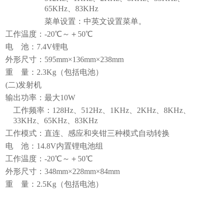
65KHz、83KHz
菜单设置：中英文设置菜单。
工作温度：
-20℃～＋50℃
电
池：7.4V锂电
外形尺寸：
595mm×136mm×238mm
重
量：2.3Kg（包括电池）
(二)发射机
输出功率：最大
10W
工作频率：
128Hz、512Hz、1KHz、2KHz、8KHz、
33KHz、65KHz、83KHz
工作模式：直连、感应和夹钳三种模式自动转换
电
池：14.8V内置锂电池组
工作温度：
-20℃～＋50℃
外形尺寸：
348mm×228mm×84mm
重
量：2.5Kg（包括电池）