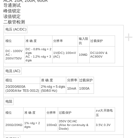
ACA: 20A, 200A, 600A
导通测试
峰值锁定
读值锁定
二极管检测
电压 (AC/DC)
+
输入阻
檔位
准 确 度
分辨率
过载保护
抗
DC - 0.8% rdg + 2
DC - 1000V
dgts
1V(DC); 100mV
DC1100V &
AC -
10MΩ
AC - 1.2% rdg + 3
(AC)
AC800V
200V/750V
dgts
电流 (AC)
檔位
准 确 度
分辨率
过载保护
20/200/600A
2% rdg + 5 dgts
10mA
1000A
(1000A for TES-3012)
(50/60 Hz)
电阻
zui大开路电
檔位
准 确 度
分辨率
过载保护
压
350V DC/AC
1% rdg + 2
200Ω/20KΩ
100mΩ
(Also for continuity &
3.5V, 0.3V
dgts
Diode)