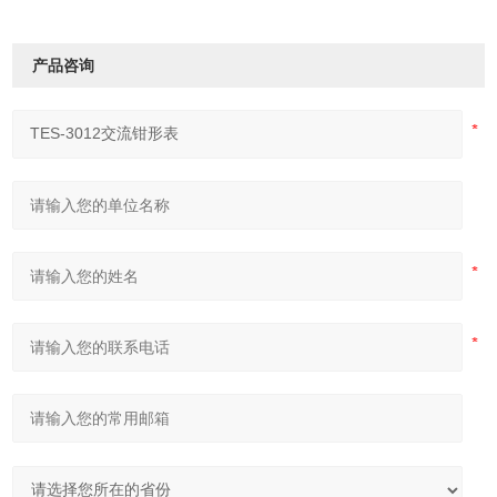
尺寸
208mm(L)x65mm(W)x31mm(H)
重量
330g
产品咨询
附件
皮套,测试棒,电池,使用说明书