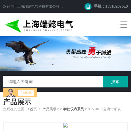
手机：13918237518
欢迎访问
上海端懿电气科技有限公司
网站！
产品展示
您现在的位置：
>首页
>
产品展示
>
>
泰仕仪表系列
>TES-3012交流钳形表