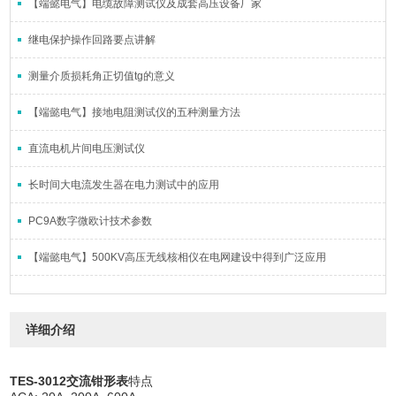
【端懿电气】电缆故障测试仪及成套高压设备厂家
继电保护操作回路要点讲解
测量介质损耗角正切值tg的意义
【端懿电气】接地电阻测试仪的五种测量方法
直流电机片间电压测试仪
长时间大电流发生器在电力测试中的应用
PC9A数字微欧计技术参数
【端懿电气】500KV高压无线核相仪在电网建设中得到广泛应用
详细介绍
TES-3012交流钳形表
特点