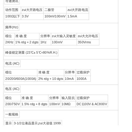
导通测试
动作范围
zui大开路电压
二极管
zui大开路电流
100Ω以下
3.5V
100mV100mV
1.5mA
频率(Hz)
檔位
准 确 度
分辨率
zui大输入灵敏度
zui大允许电压
2KHz
1% rdg + 2 dgts
1Hz
100mV
350Vrms
峰值锁定测量 (23℃± 5℃<80%R.H.)
电流 (AC)
檔位
准 确 度
分辨率
过载保护
20/200/600A(1000A)
2% rdg + 10 dgts
10mA
1000A
电压 (AC)
檔位
准 确 度
分辨率
输入阻抗
过载保护
200/750V
1.5% rdg + 8 dgts
100mV
10MΩ
DC1100V & AC800V
一般规格
显示
3-1/2位液晶显示,zui大读值 1999
电源
one 9V battery