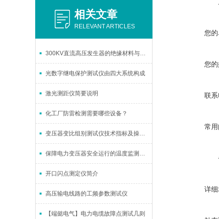
相关文章
RELEVANT ARTICLES
您的
300KV直流高压发生器的绝缘材料与散热优化
您的
光数字继电保护测试仪由四大系统构成
激光测距仪简要说明
联系
化工厂防雷检测需要哪些设备？
常用
变压器变比组别测试仪技术指标及操作注意事项
保障电力变压器安全运行的温度监测方法
开口闪点测定仪简介
详细
高压输电线路的工频参数测试仪
【端懿电气】电力电缆故障点测试几则