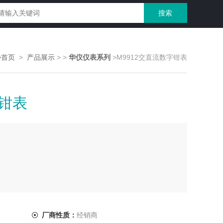
>首页
>
产品展示
>
>
华仪仪表系列
>M9912交直流数字钳表
字钳表
厂商性质：
经销商