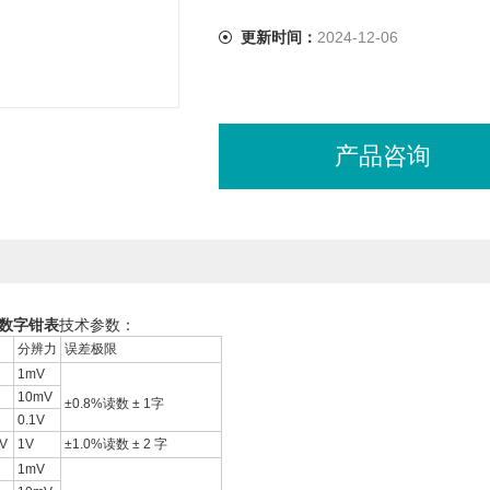
更新时间：
2024-12-06
产品咨询
流数字钳表
技术参数：
分辨力
误差极限
1mV
10mV
±0.8%读数 ± 1字
0.1V
V
1V
±1.0%读数 ± 2 字
1mV