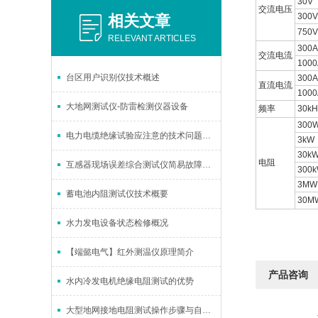
30V
交流电压
300V
相关文章
750V
RELEVANT ARTICLES
300A
交流电流
1000
台区用户识别仪技术概述
300A
直流电流
1000
大地网测试仪-防雷检测仪器设备
频率
30kH
300
电力电缆绝缘试验应注意的技术问题（上）
3kW
30k
电阻
互感器现场误差综合测试仪简易故障排除
300
3MW
蓄电池内阻测试仪技术概要
30M
水力发电设备状态检修概况
【端懿电气】红外测温仪原理简介
产品咨询
水内冷发电机绝缘电阻测试的优势
大型地网接地电阻测试操作步骤与自诊说明