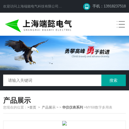
手机：13918237518
欢迎访问
上海端懿电气科技有限公司
网站！
产品展示
您现在的位置：
>首页
>
产品展示
>
>
华仪仪表系列
>MY68数字多用表