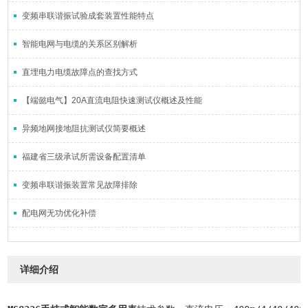
变频串联谐振试验成套装置性能特点
智能电网与电缆的关系区别解析
直埋电力电缆故障点的查找方式
【端懿电气】20A直流电阻快速测试仪概述及性能
异频地网接地阻抗测试仪简要概述
福建省三级承试所需设备配置清单
变频串联谐振装置常见故障排除
配电网无功优化补偿
详细介绍