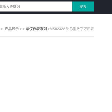
>
产品展示
>
>
华仪仪表系列
>MS8232A 迷你型数字万用表