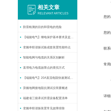
相关文章
RELEVANT ARTICLES
您的
防雷检测的目的和雷电的危险
您的
【端懿电气】继电保护基本要求及监测方法
变频串联谐振试验成套装置性能特点
联系
智能电网与电缆的关系区别解析
常用
直埋电力电缆故障点的查找方式
【端懿电气】20A直流电阻快速测试仪概述及性能
异频地网接地阻抗测试仪简要概述
详细
福建省三级承试所需设备配置清单
变频串联谐振装置常见故障排除