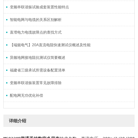
变频串联谐振试验成套装置性能特点
智能电网与电缆的关系区别解析
直埋电力电缆故障点的查找方式
【端懿电气】20A直流电阻快速测试仪概述及性能
异频地网接地阻抗测试仪简要概述
福建省三级承试所需设备配置清单
变频串联谐振装置常见故障排除
配电网无功优化补偿
详细介绍