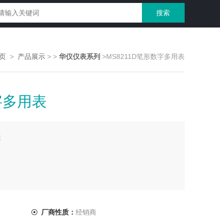
页
>
产品展示
>
>
华仪仪表系列
>MS8211D笔形数字多用表
字多用表
表
厂商性质：
经销商