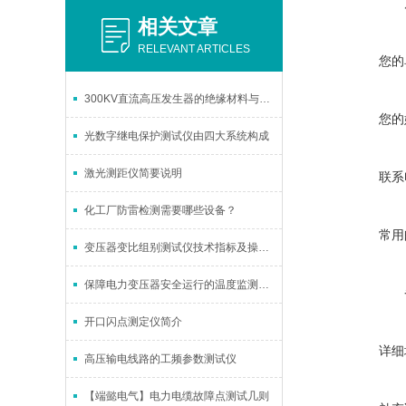
相关文章
RELEVANT ARTICLES
您的
300KV直流高压发生器的绝缘材料与散热优化
您的
光数字继电保护测试仪由四大系统构成
激光测距仪简要说明
联系
化工厂防雷检测需要哪些设备？
常用
变压器变比组别测试仪技术指标及操作注意事项
保障电力变压器安全运行的温度监测方法
开口闪点测定仪简介
详细
高压输电线路的工频参数测试仪
【端懿电气】电力电缆故障点测试几则