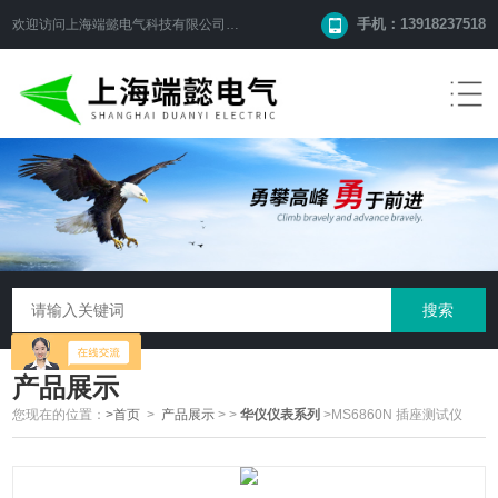
手机：13918237518
欢迎访问
上海端懿电气科技有限公司
网站！
产品展示
您现在的位置：
>首页
>
产品展示
>
>
华仪仪表系列
>MS6860N 插座测试仪