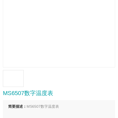
MS6507数字温度表
简要描述：
MS6507数字温度表