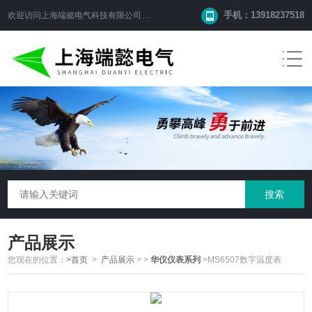
手机：13918237518
欢迎访问
上海端懿电气科技有限公司
网站！
产品展示
您现在的位置：
>首页
>
产品展示
>
>
华仪仪表系列
>MS6507数字温度表