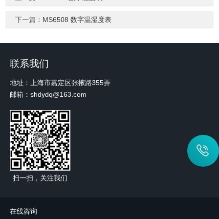
下一篇：
MS6508 数字温湿度表
联系我们
地址：上海市嘉定区张掖路355弄
邮箱：shdydq@163.com
扫一扫，关注我们
在线咨询