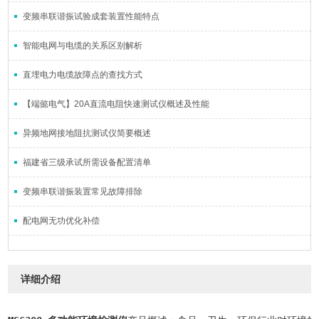
变频串联谐振试验成套装置性能特点
智能电网与电缆的关系区别解析
直埋电力电缆故障点的查找方式
【端懿电气】20A直流电阻快速测试仪概述及性能
异频地网接地阻抗测试仪简要概述
福建省三级承试所需设备配置清单
变频串联谐振装置常见故障排除
配电网无功优化补偿
详细介绍